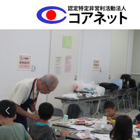
コ
ナ
ン
ビ
テ
ゲ
ン
ー
ツ
シ
へ
ョ
ス
ン
キ
に
ッ
移
プ
動